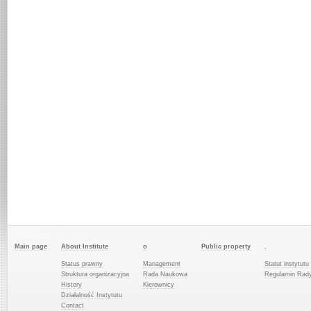
Main page
About Institute
o
Public property
.
Status prawny
Management
Statut instytutu
Struktura organizacyjna
Rada Naukowa
Regulamin Rad
History
Kierownicy
Działalność Instytutu
Contact