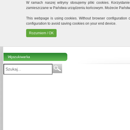
W ramach naszej witryny stosujemy pliki cookies. Korzystan
zamieszczane w Państwa urządzeniu końcowym. Możecie Państwo
INSTYTUT
This webpage is using cookies. Without browser configuration
configuration to avoid saving cookies on your end device.
Rozumiem / OK
About Institute
o
Public property
.
Contact
Procurem
Wyszukiwarka